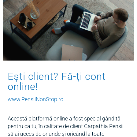
Ești client? Fă-ți cont
online!
www.PensiiNonStop.ro
Această platformă online a fost special gândită
pentru ca tu, în calitate de client Carpathia Pensii
să ai acces de oriunde și oricând la toate