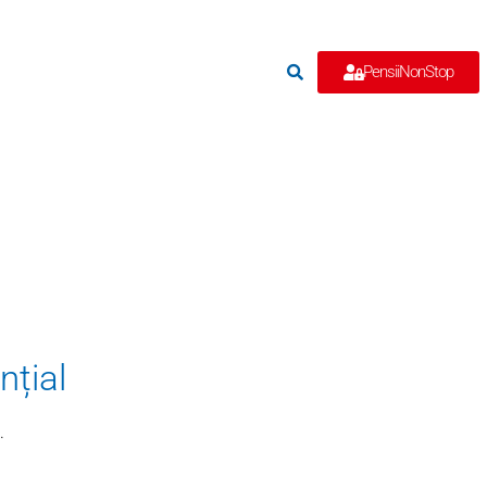
e
PensiiNonStop
nțial
.