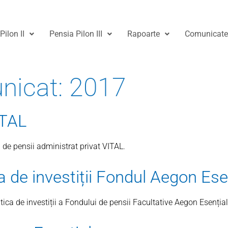
Pilon II
Pensia Pilon III
Rapoarte
Comunicat
nicat:
2017
ITAL
de pensii administrat privat VITAL.
ca de investiții Fondul Aegon Ese
ica de investiții a Fondului de pensii Facultative Aegon Esențial