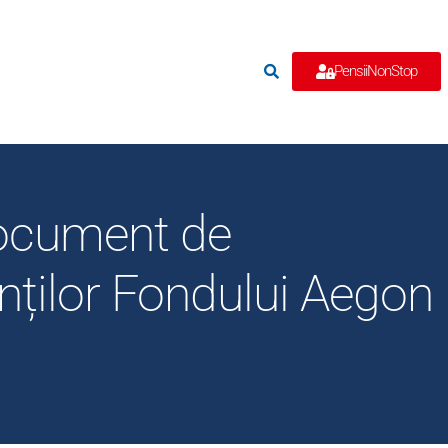
e
PensiiNonStop
Document de
anților Fondului Aegon