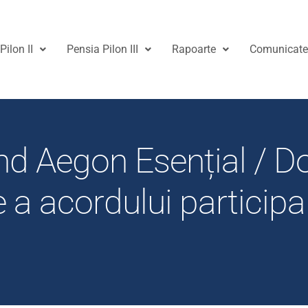
Pilon II
Pensia Pilon III
Rapoarte
Comunicat
nd Aegon Esențial / 
re a acordului particip