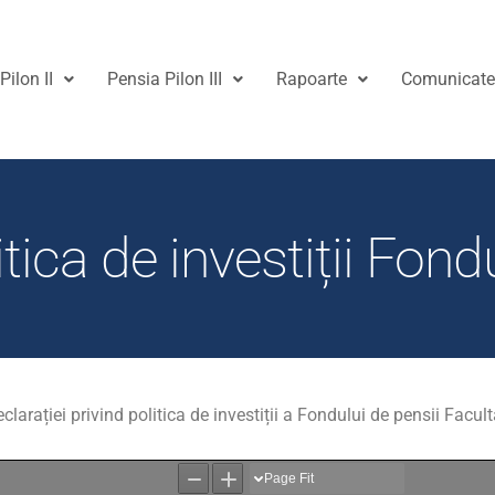
Pilon II
Pensia Pilon III
Rapoarte
Comunicat
itica de investiții Fon
arației privind politica de investiții a Fondului de pensii Facul