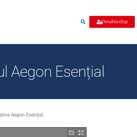
e
PensiiNonStop
dul Aegon Esențial
tative Aegon Esențial.