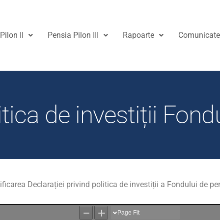
Pilon II
Pensia Pilon III
Rapoarte
Comunicat
tica de investiții Fondu
carea Declarației privind politica de investiții a Fondului de pe