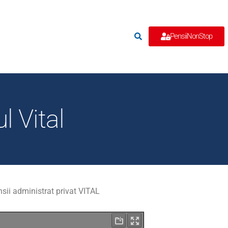
e
PensiiNonStop
l Vital
nsii administrat privat VITAL