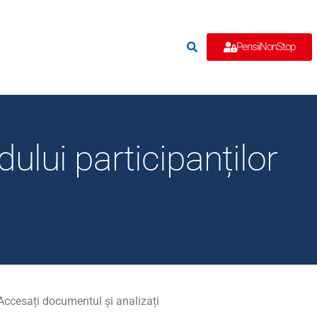
e
PensiiNonStop
ului participanților
Accesați documentul și analizați