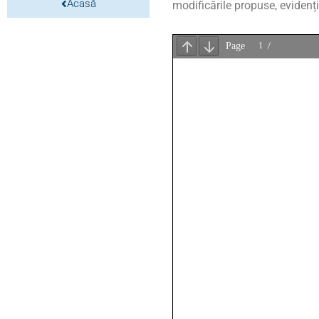
Acasă
modificările propuse, evidenț