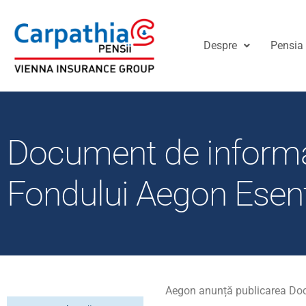
Despre
Pensia 
Document de informare
Fondului Aegon Esenț
Aegon anunță publicarea Docum