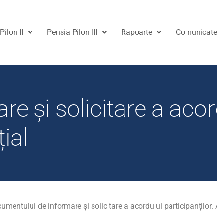
Pilon II
Pensia Pilon III
Rapoarte
Comunicat
 și solicitare a acord
ial
entului de informare și solicitare a acordului participanților. 