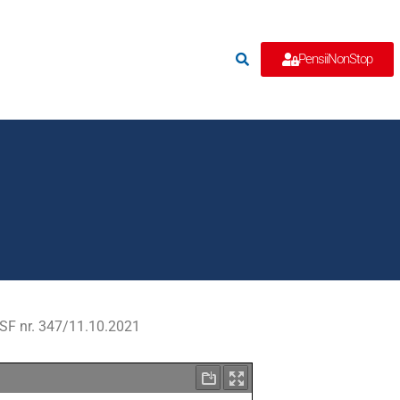
e
PensiiNonStop
ASF nr. 347/11.10.2021