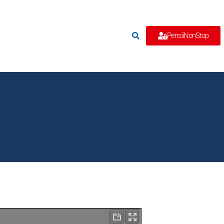
e
PensiiNonStop