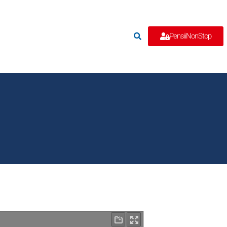
e
PensiiNonStop