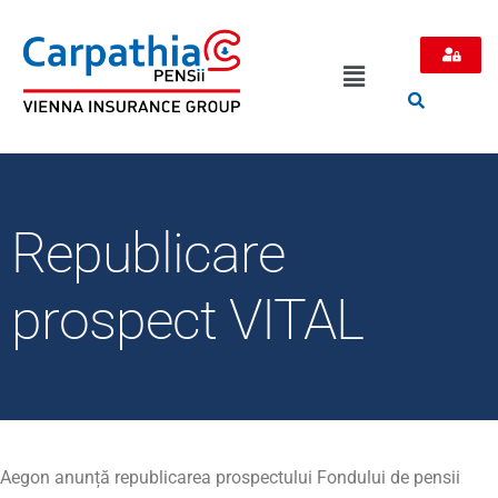
Republicare
prospect VITAL
Aegon anunță republicarea prospectului Fondului de pensii