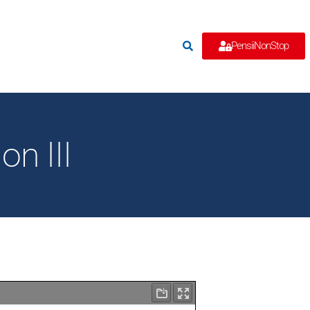
e
PensiiNonStop
on III